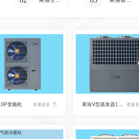
02
03
果洛空气能冷热水
果洛香氛精油
10P变频机
果洛V型蒸发器15P
查看更多
查看