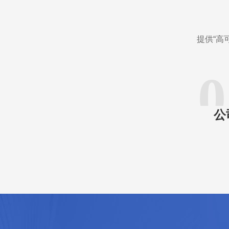
提供“高
0
公