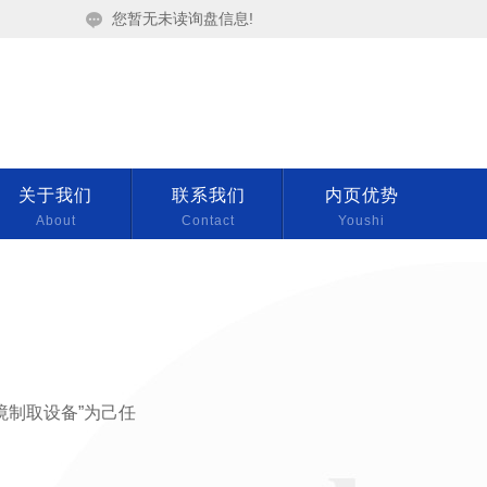
您暂无未读询盘信息!
：
关于我们
联系我们
内页优势
029-590 029-86673372
About
Contact
Youshi
境制取设备”为己任