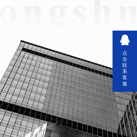
点
击
联
系
客
服