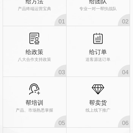
给方法
给团队
产品终端运营宝典
专业一对一帮扶战队
01
02
给政策
给订单
八大合作支持政策
送客源送订单
03
04
帮培训
帮卖货
产品、市场熟悉掌握
线上线下推广
05
06