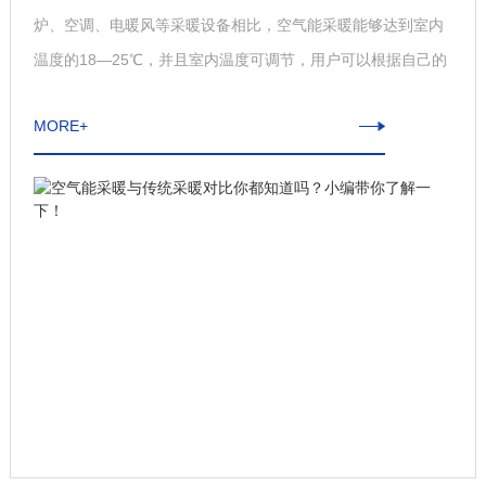
炉、空调、电暖风等采暖设备相比，空气能采暖能够达到室内
温度的18—25℃，并且室内温度可调节，用户可以根据自己的
采暖需求设置采暖温度。2采暖效果空气能热泵通过地暖或散
MORE+
热片，能够实现家里每一个角落采暖温度的均衡，不会出现燃
煤炉、空调或暖宝宝等靠近热源热，远离热源冷的现