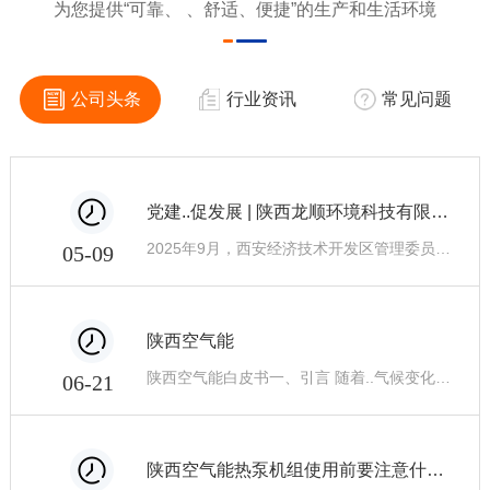
为您提供“可靠、 、舒适、便捷”的生产和生活环境
公司头条
行业资讯
常见问题
党建..促发展 | 陕西龙顺环境科技有限公司非公企业临时党支部正式成立！
2025年9月，西安经济技术开发区管理委员会机关委员会批准成立陕西龙顺环境科技有限公司非公企业临时党支部，我公司郑新超担任但支部书记！旨在加强企业党建..，推动企业健康发展。
05-09
陕西空气能
陕西空气能白皮书一、引言 随着..气候变化和能源危机的加剧，清洁、可再生能源成为..社会追求的目标。空气能作为一种新兴、环保、..的能源形式，在节能减排和可持续发展方面具有广泛的应用前景。本白皮书旨在介绍陕西省空气能的现状和发展趋势，分析存在的问题和挑战，提出相应的解决方案和建议，以促进陕西省空气能的健康发展。二、现状
06-21
陕西空气能热泵机组使用前要注意什么？