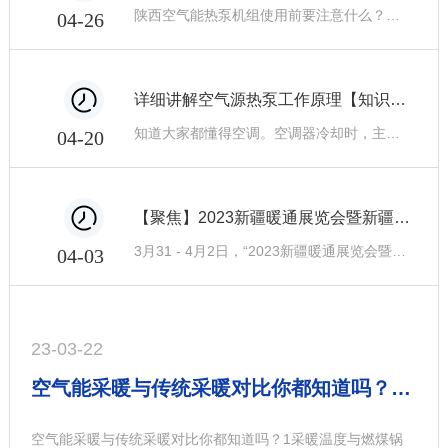
陕西空气能热泵机组使用前要注意什么？跟着小编一起看看吧！1、检查配管系统：检查系统中的阀门是否全部开启。在机组运转前必须检查排水管。如果排水管堵塞，必须清除异物，以便冷凝水排除通畅。2、检查配电系统：检查供电源电压是否正常，检查各配电零件螺丝是否松动，线路是否按照配电线路图配电，检查底线是否接好。检查热水机组：检查热水
04-26
详细讲解空气源热泵工作原理【知识篇】
知道大家都懂得空调。空调器冷却时，主机排出热气。空气来源的作用与此相反。生产热水，排出冷气。这是目前..上....的节能供暖设备之一。该装置采用逆卡诺循环原理，以电能为动力，通过传热工质，有效地吸收空气中不可用的低级热能，将所吸收的热能转化为可用的..热能释放到水中。空气源热泵在不同工况下每消耗1kW电能，从低温热源中
04-20
【聚焦】2023新疆暖通展览会暨新疆碳达峰、碳中和高峰论坛圆满举行
3月31 - 4月2日，“2023新疆暖通展览会暨新疆碳达峰、碳中和高峰论坛”在新疆乌鲁木齐圆满举行。展会接待会议现场本次论坛旨为扎实推进清洁取暖，改变取暖方式，节省取暖成本，降低综合能耗，不断提升广大基层群众的幸福指数，促使政企双方交流合作并建立长期的伙伴关系，为企业进入新疆及南疆市场提供平台和契机。展位现场陕西龙顺
04-03
23-03-22
空气能采暖与传统采暖对比你都知道吗？小编带你了解一下！
空气能采暖与传统采暖对比你都知道吗？1采暖温度与燃煤锅