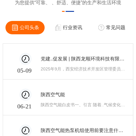
为您提供“可靠、 、舒适、便捷”的生产和生活环境
公司头条
行业资讯
常见问题
党建..促发展 | 陕西龙顺环境科技有限公司非公企业临时党支部正式成立！
2025年9月，西安经济技术开发区管理委员会机关委员会批准成立陕西龙顺环境科技有限公司非公企业临时党支部，我公司郑新超担任但支部书记！旨在加强企业党建..，推动企业健康发展。
05-09
陕西空气能
陕西空气能白皮书一、引言 随着..气候变化和能源危机的加剧，清洁、可再生能源成为..社会追求的目标。空气能作为一种新兴、环保、..的能源形式，在节能减排和可持续发展方面具有广泛的应用前景。本白皮书旨在介绍陕西省空气能的现状和发展趋势，分析存在的问题和挑战，提出相应的解决方案和建议，以促进陕西省空气能的健康发展。二、现状
06-21
陕西空气能热泵机组使用前要注意什么？