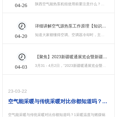
陕西空气能热泵机组使用前要注意什么？跟着小编一起看看吧！1、检查配管系统：检查系统中的阀门是否全部开启。在机组运转前必须检查排水管。如果排水管堵塞，必须清除异物，以便冷凝水排除通畅。2、检查配电系统：检查供电源电压是否正常，检查各配电零件螺丝是否松动，线路是否按照配电线路图配电，检查底线是否接好。检查热水机组：检查热水
04-26
详细讲解空气源热泵工作原理【知识篇】
知道大家都懂得空调。空调器冷却时，主机排出热气。空气来源的作用与此相反。生产热水，排出冷气。这是目前..上....的节能供暖设备之一。该装置采用逆卡诺循环原理，以电能为动力，通过传热工质，有效地吸收空气中不可用的低级热能，将所吸收的热能转化为可用的..热能释放到水中。空气源热泵在不同工况下每消耗1kW电能，从低温热源中
04-20
【聚焦】2023新疆暖通展览会暨新疆碳达峰、碳中和高峰论坛圆满举行
3月31 - 4月2日，“2023新疆暖通展览会暨新疆碳达峰、碳中和高峰论坛”在新疆乌鲁木齐圆满举行。展会接待会议现场本次论坛旨为扎实推进清洁取暖，改变取暖方式，节省取暖成本，降低综合能耗，不断提升广大基层群众的幸福指数，促使政企双方交流合作并建立长期的伙伴关系，为企业进入新疆及南疆市场提供平台和契机。展位现场陕西龙顺
04-03
23-03-22
空气能采暖与传统采暖对比你都知道吗？小编带你了解一下！
空气能采暖与传统采暖对比你都知道吗？1采暖温度与燃煤锅