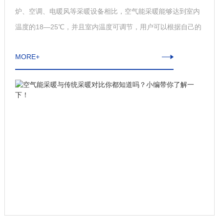
炉、空调、电暖风等采暖设备相比，空气能采暖能够达到室内
温度的18—25℃，并且室内温度可调节，用户可以根据自己的
采暖需求设置采暖温度。2采暖效果空气能热泵通过地暖或散
MORE+
热片，能够实现家里每一个角落采暖温度的均衡，不会出现燃
煤炉、空调或暖宝宝等靠近热源热，远离热源冷的现