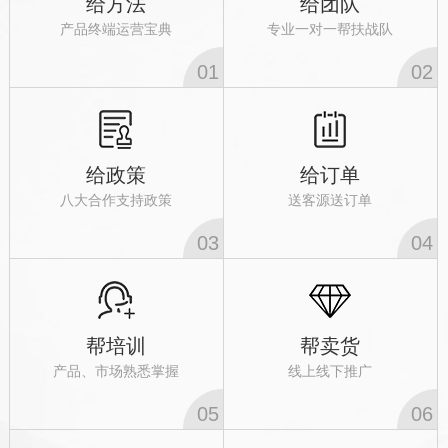
给方法
给团队
产品终端运营宝典
专业一对一帮扶战队
01
02
给政策
给订单
八大合作支持政策
送客源送订单
03
04
帮培训
帮卖货
产品、市场熟悉掌握
线上线下推广
05
06